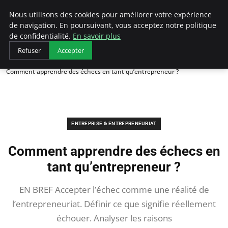
LECFCM
Nous utilisons des cookies pour améliorer votre expérience
de navigation. En poursuivant, vous acceptez notre politique
de confidentialité.
En savoir plus
Refuser
Accepter
Accueil
Entreprise & Entrepreneuriat
Comment apprendre des échecs en tant qu’entrepreneur ?
ENTREPRISE & ENTREPRENEURIAT
Comment apprendre des échecs en
tant qu’entrepreneur ?
EN BREF Accepter l’échec comme une réalité de
l’entrepreneuriat. Définir ce que signifie réellement
échouer. Analyser les raisons