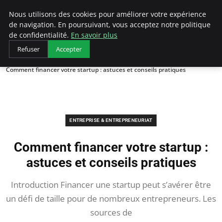
LECFCM
Nous utilisons des cookies pour améliorer votre expérience
de navigation. En poursuivant, vous acceptez notre politique
de confidentialité.
En savoir plus
Refuser
Accepter
Accueil
Entreprise & Entrepreneuriat
Comment financer votre startup : astuces et conseils pratiques
ENTREPRISE & ENTREPRENEURIAT
Comment financer votre startup :
astuces et conseils pratiques
Introduction Financer une startup peut s’avérer être
un défi de taille pour de nombreux entrepreneurs. Les
sources de