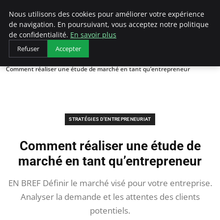
LECFCM
Nous utilisons des cookies pour améliorer votre expérience
de navigation. En poursuivant, vous acceptez notre politique
de confidentialité.
En savoir plus
Refuser
Accepter
Accueil
Stratégies d'entrepreneuriat
Comment réaliser une étude de marché en tant qu’entrepreneur
STRATÉGIES D'ENTREPRENEURIAT
Comment réaliser une étude de
marché en tant qu’entrepreneur
EN BREF Définir le marché visé pour votre entreprise.
Analyser la demande et les attentes des clients
potentiels.