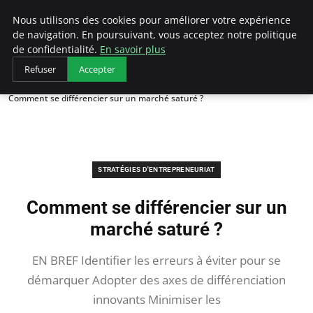
LECFCM
Nous utilisons des cookies pour améliorer votre expérience
de navigation. En poursuivant, vous acceptez notre politique
de confidentialité.
En savoir plus
Refuser
Accepter
Accueil
Stratégies d'entrepreneuriat
Comment se différencier sur un marché saturé ?
STRATÉGIES D'ENTREPRENEURIAT
Comment se différencier sur un
marché saturé ?
EN BREF Identifier les erreurs à éviter pour se
démarquer Adopter des axes de différenciation
innovants Minimiser les