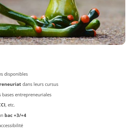
es disponibles
preneuriat
dans leurs cursus
 bases entrepreneuriales
CCI
, etc.
un
bac +3/+4
accessibilité