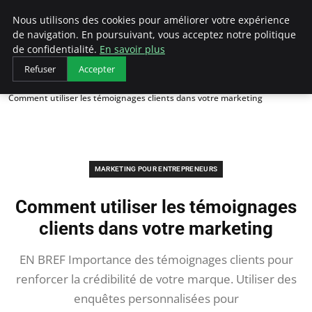
LECFCM
Nous utilisons des cookies pour améliorer votre expérience
de navigation. En poursuivant, vous acceptez notre politique
de confidentialité.
En savoir plus
Refuser
Accepter
Accueil
Marketing pour entrepreneurs
Comment utiliser les témoignages clients dans votre marketing
MARKETING POUR ENTREPRENEURS
Comment utiliser les témoignages
clients dans votre marketing
EN BREF Importance des témoignages clients pour
renforcer la crédibilité de votre marque. Utiliser des
enquêtes personnalisées pour