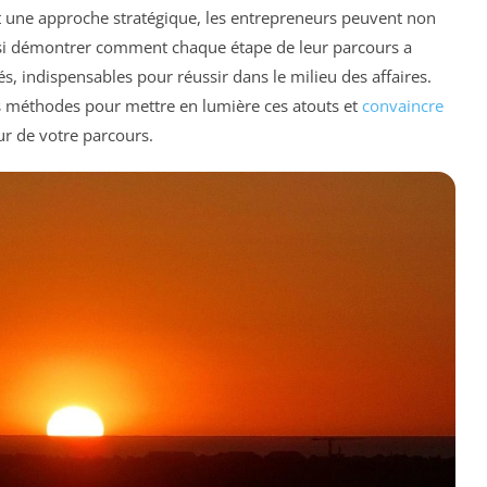
t une approche stratégique, les entrepreneurs peuvent non
i démontrer comment chaque étape de leur parcours a
és, indispensables pour réussir dans le milieu des affaires.
es méthodes pour mettre en lumière ces atouts et
convaincre
eur de votre parcours.