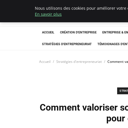
Nous utilisons des cookies pour améliorer votre 
LECFCM
En savoir plus
ACCUEIL
CRÉATION D'ENTREPRISE
ENTREPRISE & E
STRATÉGIES D'ENTREPRENEURIAT
TÉMOIGNAGES D'EN
Accueil
Stratégies d'entrepreneuriat
Comment val
STRA
Comment valoriser so
pour