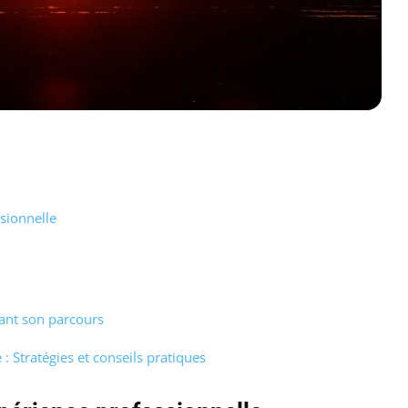
sionnelle
vant son parcours
: Stratégies et conseils pratiques