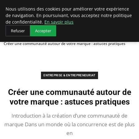
LECFCM
Nous utilisons des cookies pour améliorer votre expérience
de navigation. En poursuivant, vous acceptez notre politique
de confidentialité.
En savoir plus
Refuser
Accepter
Accueil
Entreprise & Entrepreneuriat
Créer une communauté autour de votre marque : astuces pratiques
ENTREPRISE & ENTREPRENEURIAT
Créer une communauté autour de
votre marque : astuces pratiques
Introduction à la création d’une communauté de
marque Dans un monde où la concurrence est de plus
en