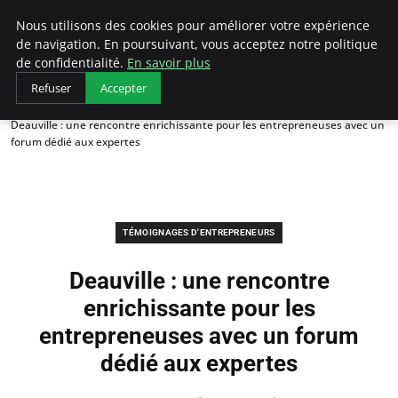
LECFCM
Nous utilisons des cookies pour améliorer votre expérience
de navigation. En poursuivant, vous acceptez notre politique
de confidentialité.
En savoir plus
Refuser
Accepter
Accueil
Témoignages d'entrepreneurs
Deauville : une rencontre enrichissante pour les entrepreneuses avec un
forum dédié aux expertes
TÉMOIGNAGES D'ENTREPRENEURS
Deauville : une rencontre
enrichissante pour les
entrepreneuses avec un forum
dédié aux expertes