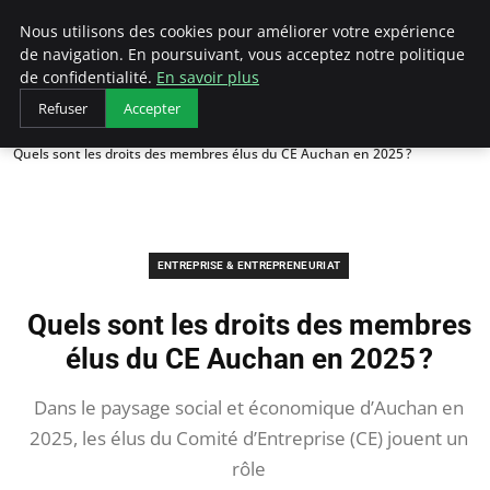
LECFCM
Nous utilisons des cookies pour améliorer votre expérience
de navigation. En poursuivant, vous acceptez notre politique
de confidentialité.
En savoir plus
Refuser
Accepter
Accueil
Entreprise & Entrepreneuriat
Quels sont les droits des membres élus du CE Auchan en 2025 ?
ENTREPRISE & ENTREPRENEURIAT
Quels sont les droits des membres
élus du CE Auchan en 2025 ?
Dans le paysage social et économique d’Auchan en
2025, les élus du Comité d’Entreprise (CE) jouent un
rôle