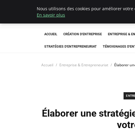
Nous utilisons des cookies pour améliorer votre 
LECFCM
En savoir plus
ACCUEIL
CRÉATION D'ENTREPRISE
ENTREPRISE & E
STRATÉGIES D'ENTREPRENEURIAT
TÉMOIGNAGES D'EN
Accueil
Entreprise & Entrepreneuriat
Élaborer un
ENTR
Élaborer une stratég
votr