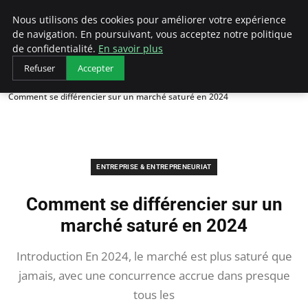
LECFCM
Nous utilisons des cookies pour améliorer votre expérience
de navigation. En poursuivant, vous acceptez notre politique
de confidentialité.
En savoir plus
Refuser
Accepter
Accueil
Entreprise & Entrepreneuriat
Comment se différencier sur un marché saturé en 2024
ENTREPRISE & ENTREPRENEURIAT
Comment se différencier sur un
marché saturé en 2024
Introduction En 2024, le marché est plus saturé que
jamais, avec une concurrence accrue dans presque
tous les