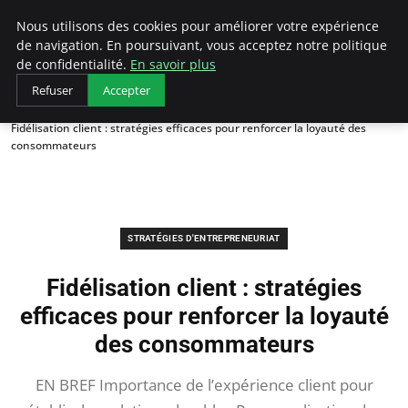
LECFCM
Nous utilisons des cookies pour améliorer votre expérience
de navigation. En poursuivant, vous acceptez notre politique
de confidentialité.
En savoir plus
Refuser
Accepter
Accueil
Stratégies d'entrepreneuriat
Fidélisation client : stratégies efficaces pour renforcer la loyauté des
consommateurs
STRATÉGIES D'ENTREPRENEURIAT
Fidélisation client : stratégies
efficaces pour renforcer la loyauté
des consommateurs
EN BREF Importance de l’expérience client pour