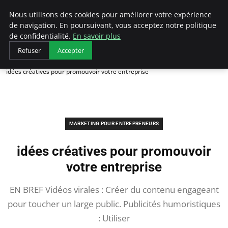
LECFCM
Nous utilisons des cookies pour améliorer votre expérience
de navigation. En poursuivant, vous acceptez notre politique
de confidentialité.
En savoir plus
Refuser
Accepter
Accueil
Marketing pour entrepreneurs
idées créatives pour promouvoir votre entreprise
MARKETING POUR ENTREPRENEURS
idées créatives pour promouvoir
votre entreprise
EN BREF Vidéos virales : Créer du contenu engageant
pour toucher un large public. Publicités humoristiques
: Utiliser