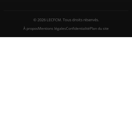
© 2026 LECFCM. Tous droits réservés.
À propos
Mentions légales
Confidentialité
Plan du site