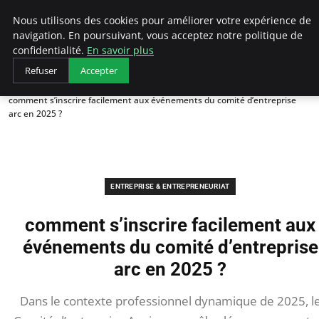
LECFCM
Nous utilisons des cookies pour améliorer votre expérience de
navigation. En poursuivant, vous acceptez notre politique de
confidentialité.
En savoir plus
Refuser
Accepter
Accueil
Entreprise & Entrepreneuriat
comment s’inscrire facilement aux événements du comité d’entreprise
arc en 2025 ?
ENTREPRISE & ENTREPRENEURIAT
comment s’inscrire facilement aux
événements du comité d’entreprise
arc en 2025 ?
Dans le contexte professionnel dynamique de 2025, l