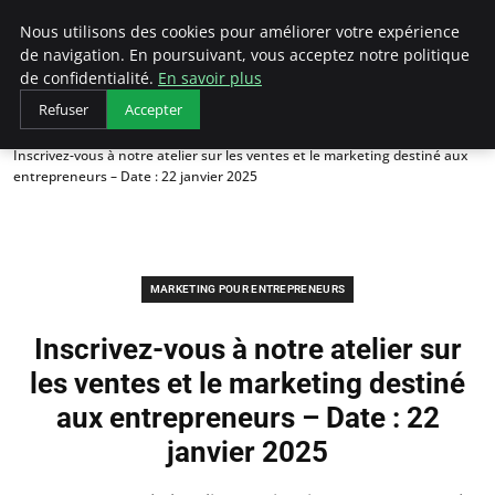
LECFCM
Nous utilisons des cookies pour améliorer votre expérience
de navigation. En poursuivant, vous acceptez notre politique
de confidentialité.
En savoir plus
Refuser
Accepter
Accueil
Marketing pour entrepreneurs
Inscrivez-vous à notre atelier sur les ventes et le marketing destiné aux
entrepreneurs – Date : 22 janvier 2025
MARKETING POUR ENTREPRENEURS
Inscrivez-vous à notre atelier sur
les ventes et le marketing destiné
aux entrepreneurs – Date : 22
janvier 2025