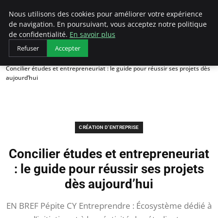
LECFCM
Nous utilisons des cookies pour améliorer votre expérience
de navigation. En poursuivant, vous acceptez notre politique
de confidentialité.
En savoir plus
Refuser
Accepter
Accueil
Création d'entreprise
Concilier études et entrepreneuriat : le guide pour réussir ses projets dès
aujourd’hui
CRÉATION D'ENTREPRISE
Concilier études et entrepreneuriat
: le guide pour réussir ses projets
dès aujourd’hui
EN BREF Pépite CY Entreprendre : Écosystème dédié à