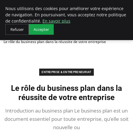
LECFCM
Nous utilisons des cookies pour améliorer votre expérience
de navigation. En poursuivant, vous acceptez notre politique
de confidentialité.
En savoir plus
Refuser
Accepter
Accueil
Entreprise & Entrepreneuriat
Le rôle du business plan dans la réussite de votre entreprise
ENTREPRISE & ENTREPRENEURIAT
Le rôle du business plan dans la
réussite de votre entreprise
Introduction au business plan Le business plan est un
document essentiel pour toute entreprise, qu’elle soit
nouvelle ou