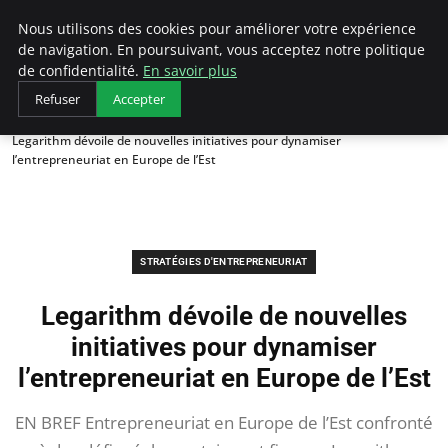
LECFCM
Nous utilisons des cookies pour améliorer votre expérience
de navigation. En poursuivant, vous acceptez notre politique
de confidentialité.
En savoir plus
Refuser
Accepter
Accueil
Stratégies d'entrepreneuriat
Legarithm dévoile de nouvelles initiatives pour dynamiser
l’entrepreneuriat en Europe de l’Est
STRATÉGIES D'ENTREPRENEURIAT
Legarithm dévoile de nouvelles
initiatives pour dynamiser
l’entrepreneuriat en Europe de l’Est
EN BREF Entrepreneuriat en Europe de l’Est confronté