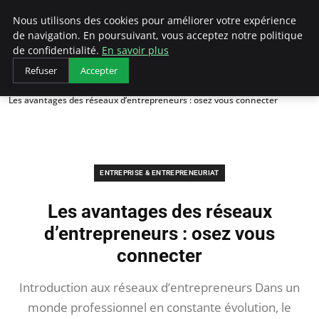
LECFCM
Nous utilisons des cookies pour améliorer votre expérience
de navigation. En poursuivant, vous acceptez notre politique
de confidentialité.
En savoir plus
Refuser
Accepter
Accueil
Entreprise & Entrepreneuriat
Les avantages des réseaux d’entrepreneurs : osez vous connecter
ENTREPRISE & ENTREPRENEURIAT
Les avantages des réseaux
d’entrepreneurs : osez vous
connecter
Introduction aux réseaux d’entrepreneurs Dans un
monde professionnel en constante évolution, le