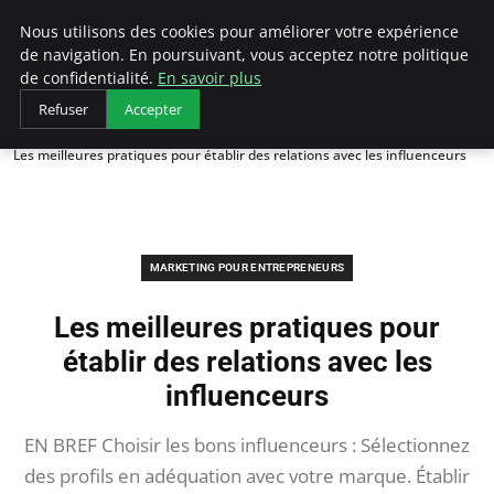
LECFCM
Nous utilisons des cookies pour améliorer votre expérience
de navigation. En poursuivant, vous acceptez notre politique
de confidentialité.
En savoir plus
Refuser
Accepter
Accueil
Marketing pour entrepreneurs
Les meilleures pratiques pour établir des relations avec les influenceurs
MARKETING POUR ENTREPRENEURS
Les meilleures pratiques pour
établir des relations avec les
influenceurs
EN BREF Choisir les bons influenceurs : Sélectionnez
des profils en adéquation avec votre marque. Établir