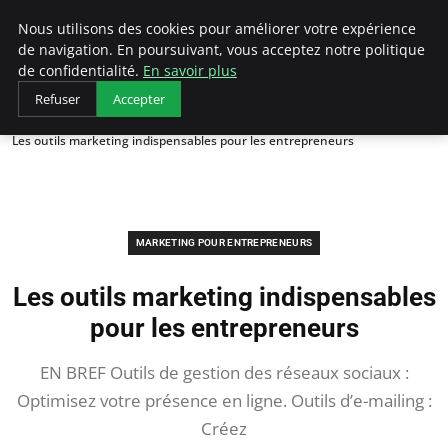
LECFCM
Nous utilisons des cookies pour améliorer votre expérience
de navigation. En poursuivant, vous acceptez notre politique
de confidentialité.
En savoir plus
Refuser
Accepter
Accueil
Marketing pour entrepreneurs
Les outils marketing indispensables pour les entrepreneurs
MARKETING POUR ENTREPRENEURS
Les outils marketing indispensables
pour les entrepreneurs
EN BREF Outils de gestion des réseaux sociaux :
Optimisez votre présence en ligne. Outils d’e-mailing :
Créez