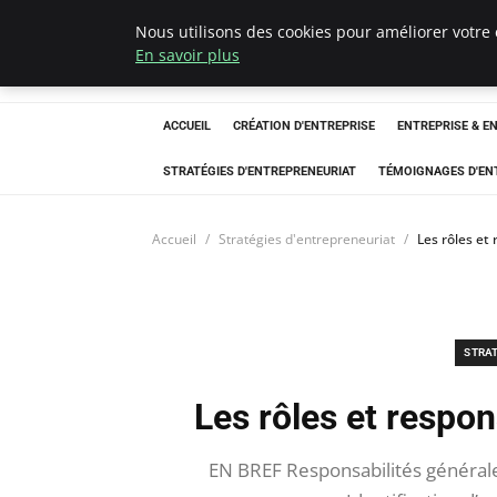
Nous utilisons des cookies pour améliorer votre 
LECFCM
En savoir plus
ACCUEIL
CRÉATION D'ENTREPRISE
ENTREPRISE & E
STRATÉGIES D'ENTREPRENEURIAT
TÉMOIGNAGES D'EN
Accueil
Stratégies d'entrepreneuriat
Les rôles et
STRA
Les rôles et respon
EN BREF Responsabilités générales