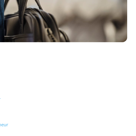
r
neur