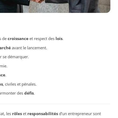
ns de
croissance
et respect des
lois
.
arché
avant le lancement.
 se démarquer.
mie.
nce
.
es
, civiles et pénales.
 surmonter des
défis
.
at, les
rôles
et
responsabilités
d’un entrepreneur sont