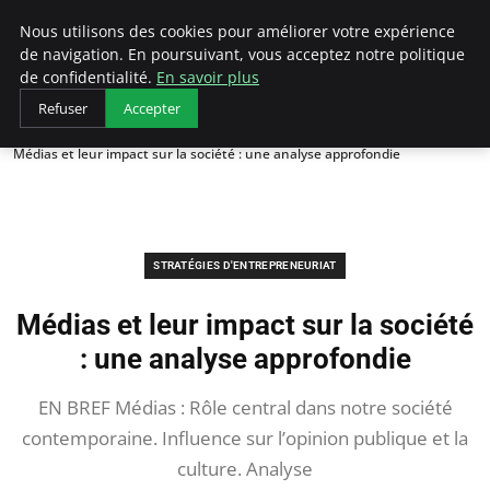
LECFCM
Nous utilisons des cookies pour améliorer votre expérience
de navigation. En poursuivant, vous acceptez notre politique
de confidentialité.
En savoir plus
Refuser
Accepter
Accueil
Stratégies d'entrepreneuriat
Médias et leur impact sur la société : une analyse approfondie
STRATÉGIES D'ENTREPRENEURIAT
Médias et leur impact sur la société
: une analyse approfondie
EN BREF Médias : Rôle central dans notre société
contemporaine. Influence sur l’opinion publique et la
culture. Analyse