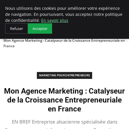
LECFCM
Nous utilisons des cookies pour améliorer votre expérience
de navigation. En poursuivant, vous acceptez notre politique
de confidentialité.
En savoir plus
Refuser
Accepter
Accueil
Marketing pour entrepreneurs
Mon Agence Marketing : Catalyseur de la Croissance Entrepreneuriale en
France
MARKETING POUR ENTREPRENEURS
Mon Agence Marketing : Catalyseur
de la Croissance Entrepreneuriale
en France
EN BREF Entreprise alsacienne spécialisée dans