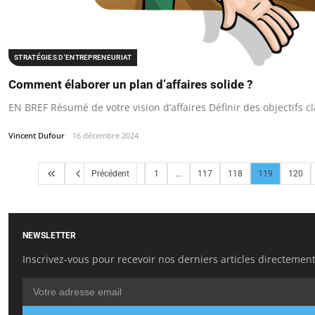
STRATÉGIES D'ENTREPRENEURIAT
Comment élaborer un plan d’affaires solide ?
EN BREF Résumé de votre vision d’affaires Définir des objectifs c
Vincent Dufour
16 décembre 2024
Précédent
1
...
117
118
119
120
NEWSLETTER
Inscrivez-vous pour recevoir nos derniers articles directement