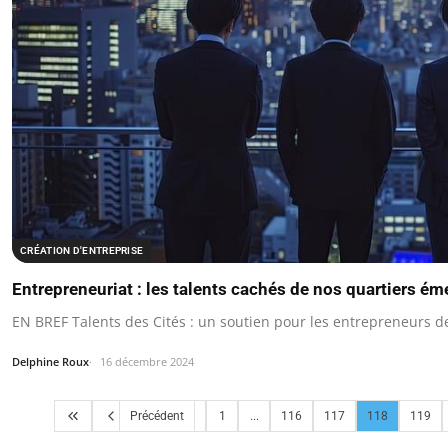
CRÉATION D'ENTREPRISE
Entrepreneuriat : les talents cachés de nos quartiers ém
EN BREF Talents des Cités : un soutien pour les entrepreneurs de
Delphine Roux
16 décembre 2024
Précédent
1
...
116
117
118
119