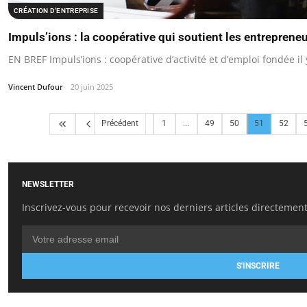
CRÉATION D'ENTREPRISE
Impuls’ions : la coopérative qui soutient les entreprene
EN BREF Impuls’ions : coopérative d’activité et d’emploi fondée il 
Vincent Dufour
20 juin 2025
Précédent
1
...
49
50
51
52
NEWSLETTER
Inscrivez-vous pour recevoir nos derniers articles directement
S'INSCRIRE