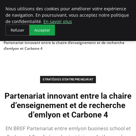
LECFCM
Nous utilisons des cookies pour améliorer votre expérience
de navigation. En poursuivant, vous acceptez notre politique
de confidentialité.
En savoir plus
Refuser
Accepter
Accueil
Stratégies d'entrepreneuriat
Partenariat innovant entre la chaire d’enseignement et de recherche
d’emlyon et Carbone 4
STRATÉGIES D'ENTREPRENEURIAT
Partenariat innovant entre la chaire
d’enseignement et de recherche
d’emlyon et Carbone 4
EN BREF Partenariat entre emlyon business school et