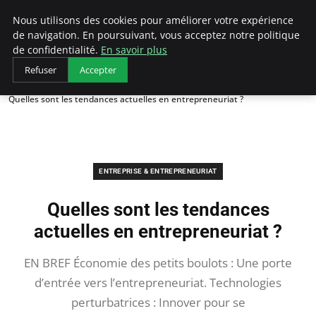
LECFCM
Nous utilisons des cookies pour améliorer votre expérience
de navigation. En poursuivant, vous acceptez notre politique
de confidentialité.
En savoir plus
Refuser
Accepter
Accueil
Entreprise & Entrepreneuriat
Quelles sont les tendances actuelles en entrepreneuriat ?
ENTREPRISE & ENTREPRENEURIAT
Quelles sont les tendances
actuelles en entrepreneuriat ?
EN BREF Économie des petits boulots : Une porte
d’entrée vers l’entrepreneuriat. Technologies
perturbatrices : Innover pour se