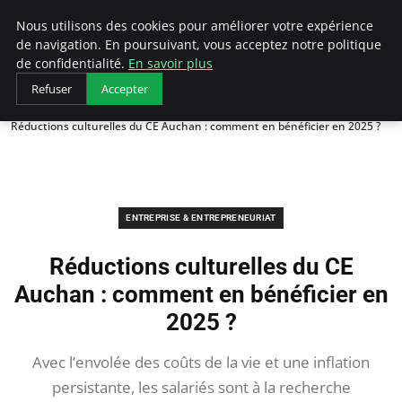
LECFCM
Nous utilisons des cookies pour améliorer votre expérience
de navigation. En poursuivant, vous acceptez notre politique
de confidentialité.
En savoir plus
Refuser
Accepter
Accueil
Entreprise & Entrepreneuriat
Réductions culturelles du CE Auchan : comment en bénéficier en 2025 ?
ENTREPRISE & ENTREPRENEURIAT
Réductions culturelles du CE
Auchan : comment en bénéficier en
2025 ?
Avec l’envolée des coûts de la vie et une inflation
persistante, les salariés sont à la recherche