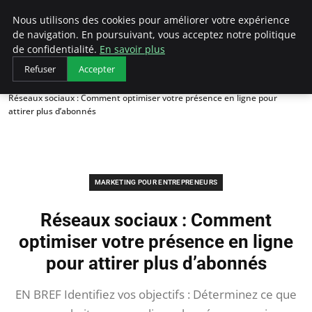
LECFCM
Nous utilisons des cookies pour améliorer votre expérience
de navigation. En poursuivant, vous acceptez notre politique
de confidentialité.
En savoir plus
Refuser
Accepter
Accueil
Marketing pour entrepreneurs
Réseaux sociaux : Comment optimiser votre présence en ligne pour
attirer plus d’abonnés
MARKETING POUR ENTREPRENEURS
Réseaux sociaux : Comment
optimiser votre présence en ligne
pour attirer plus d’abonnés
EN BREF Identifiez vos objectifs : Déterminez ce que