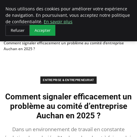
LECFCM
Nous utilisons des cookies pour améliorer votre expérience
de navigation. En poursuivant, vous acceptez notre politique
de confidentialité.
En savoir plus
Refuser
Accepter
Accueil
Entreprise & Entrepreneuriat
Comment signaler efficacement un problème au comité d’entreprise
Auchan en 2025 ?
ENTREPRISE & ENTREPRENEURIAT
Comment signaler efficacement un
problème au comité d’entreprise
Auchan en 2025 ?
Dans un environnement de travail en constante