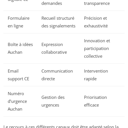
demandes
transparence
Formulaire
Recueil structuré
Précision et
en ligne
des signalements
exhaustivité
Innovation et
Boîte à idées
Expression
participation
Auchan
collaborative
collective
Email
Communication
Intervention
support CE
directe
rapide
Numéro
Gestion des
Priorisation
d’urgence
urgences
efficace
Auchan
Le recours à ces différents canaux doit être adapté selon la