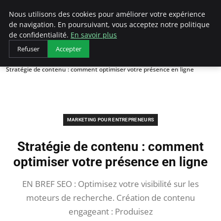
LECFCM
Nous utilisons des cookies pour améliorer votre expérience
de navigation. En poursuivant, vous acceptez notre politique
de confidentialité.
En savoir plus
Refuser
Accepter
Accueil
Marketing pour entrepreneurs
Stratégie de contenu : comment optimiser votre présence en ligne
MARKETING POUR ENTREPRENEURS
Stratégie de contenu : comment
optimiser votre présence en ligne
EN BREF SEO : Optimisez votre visibilité sur les
moteurs de recherche. Création de contenu
engageant : Produisez