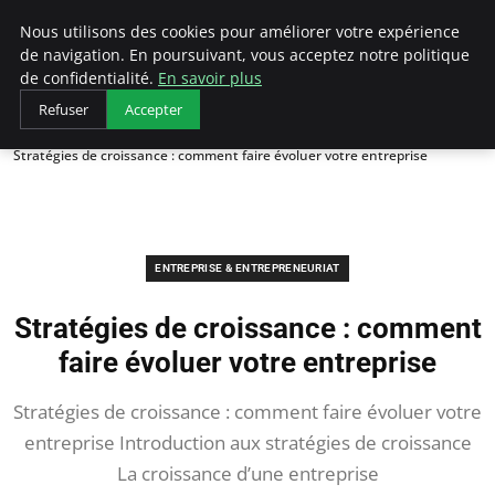
LECFCM
Nous utilisons des cookies pour améliorer votre expérience
de navigation. En poursuivant, vous acceptez notre politique
de confidentialité.
En savoir plus
Refuser
Accepter
Accueil
Entreprise & Entrepreneuriat
Stratégies de croissance : comment faire évoluer votre entreprise
ENTREPRISE & ENTREPRENEURIAT
Stratégies de croissance : comment
faire évoluer votre entreprise
Stratégies de croissance : comment faire évoluer votre
entreprise Introduction aux stratégies de croissance
La croissance d’une entreprise