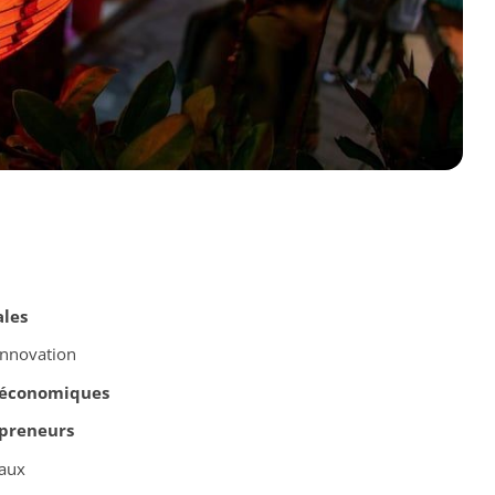
ales
’innovation
économiques
preneurs
caux