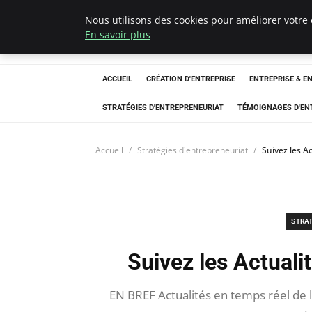
Nous utilisons des cookies pour améliorer votre 
LECFCM
En savoir plus
ACCUEIL
CRÉATION D'ENTREPRISE
ENTREPRISE & E
STRATÉGIES D'ENTREPRENEURIAT
TÉMOIGNAGES D'EN
Accueil
Stratégies d'entrepreneuriat
Suivez les Ac
STRA
Suivez les Actualit
EN BREF Actualités en temps réel de l