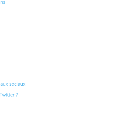
ons
eaux sociaux
witter ?