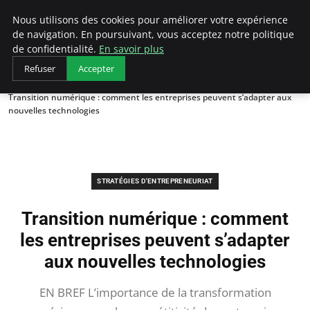
LECFCM
Nous utilisons des cookies pour améliorer votre expérience
de navigation. En poursuivant, vous acceptez notre politique
de confidentialité.
En savoir plus
Refuser
Accepter
Accueil
Stratégies d'entrepreneuriat
Transition numérique : comment les entreprises peuvent s’adapter aux
nouvelles technologies
STRATÉGIES D'ENTREPRENEURIAT
Transition numérique : comment
les entreprises peuvent s’adapter
aux nouvelles technologies
EN BREF L’importance de la transformation