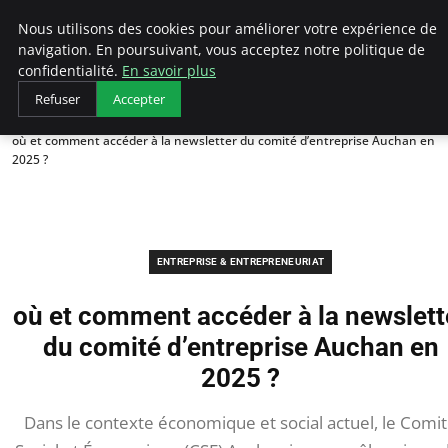
LECFCM
Nous utilisons des cookies pour améliorer votre expérience de
navigation. En poursuivant, vous acceptez notre politique de
confidentialité.
En savoir plus
Refuser
Accepter
Accueil
Entreprise & Entrepreneuriat
où et comment accéder à la newsletter du comité d’entreprise Auchan en
2025 ?
ENTREPRISE & ENTREPRENEURIAT
où et comment accéder à la newslett
du comité d’entreprise Auchan en
2025 ?
Dans le contexte économique et social actuel, le Comi