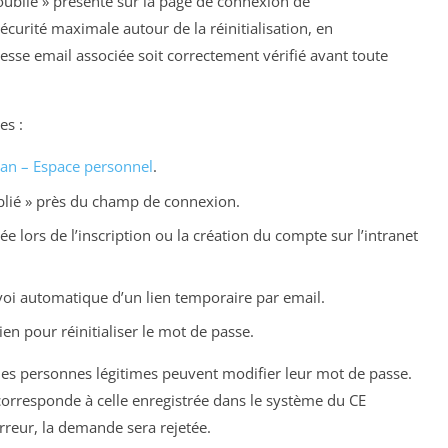
 oublié » présente sur la page de connexion de
urité maximale autour de la réinitialisation, en
dresse email associée soit correctement vérifié avant toute
es :
an – Espace personnel
.
ublié » près du champ de connexion.
ée lors de l’inscription ou la création du compte sur l’intranet
voi automatique d’un lien temporaire par email.
ien pour réinitialiser le mot de passe.
les personnes légitimes peuvent modifier leur mot de passe.
e corresponde à celle enregistrée dans le système du CE
erreur, la demande sera rejetée.