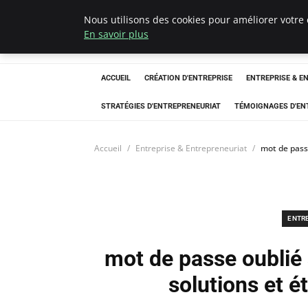
Nous utilisons des cookies pour améliorer votre 
LECFCM
En savoir plus
ACCUEIL
CRÉATION D'ENTREPRISE
ENTREPRISE & E
STRATÉGIES D'ENTREPRENEURIAT
TÉMOIGNAGES D'EN
Accueil
Entreprise & Entrepreneuriat
mot de passe
ENTR
mot de passe oublié 
solutions et é