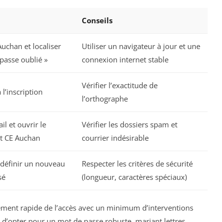
Conseils
Auchan et localiser
Utiliser un navigateur à jour et une
 passe oublié »
connexion internet stable
Vérifier l’exactitude de
à l’inscription
l’orthographe
il et ouvrir le
Vérifier les dossiers spam et
et CE Auchan
courrier indésirable
t définir un nouveau
Respecter les critères de sécurité
sé
(longueur, caractères spéciaux)
sement rapide de l’accès avec un minimum d’interventions
d’opter pour un mot de passe robuste, mariant lettres,