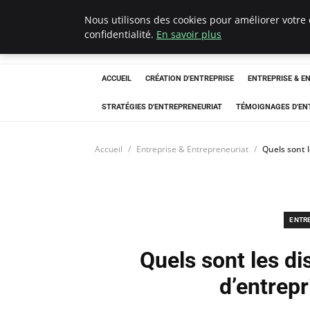
Nous utilisons des cookies pour améliorer votre
LECFCM
confidentialité.
En savoir plus
ACCUEIL
CRÉATION D'ENTREPRISE
ENTREPRISE & E
STRATÉGIES D'ENTREPRENEURIAT
TÉMOIGNAGES D'EN
Accueil
Entreprise & Entrepreneuriat
Quels sont l
ENTR
Quels sont les di
d’entrepr