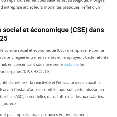
où l’épanouissement des salariés est stratégique. Plongée
d’entreprise arc et leurs modalités pratiques, reflet d’un
té social et économique (CSE) dans
025
 le comité social et économique (CSE) a remplacé le comité
face privilégiée entre les salariés et l’employeur. Cette refonte
onnel, en concentrant sous une seule
instance
les
ieurs organes (DP, CHSCT, CE).
té d’améliorer la réactivité et l’efficacité des dispositifs
 arc, à l’instar d’autres comités, poursuit cette mission en
urelles (ASC), essentielles dans l’offre d’aides aux salariés.
rigoureux :
 sont pas imposés, mais proposés volontairement.