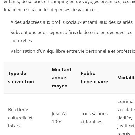
enfants, de séjours en camping ou de voyages organisés, ces ai
financent en partie les dépenses de vacances.
Aides adaptées aux profils sociaux et familiaux des salariés
Subventions pour séjours à fins de détente ou découvertes
culturelles
Valorisation d’un équilibre entre vie personnelle et professi
Montant
Type de
Public
annuel
Modalit
subvention
bénéficiaire
moyen
Comma
Billetterie
via plat
Jusqu’à
Tous salariés
culturelle et
dédiée,
100€
et familles
loisirs
justificat
requis