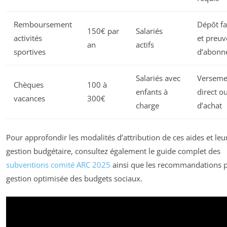
Remboursement
Dépôt fa
150€ par
Salariés
activités
et preuv
an
actifs
sportives
d’abonn
Salariés avec
Verseme
Chèques
100 à
enfants à
direct o
vacances
300€
charge
d’achat
Pour approfondir les modalités d’attribution de ces aides et leu
gestion budgétaire, consultez également le guide complet des
subventions comité ARC 2025
ainsi que les recommandations 
gestion optimisée des budgets sociaux.