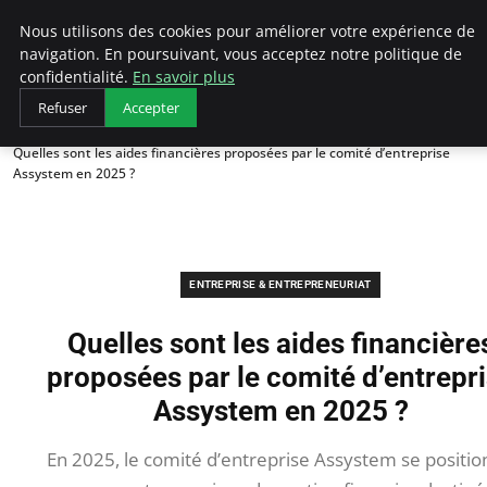
LECFCM
Nous utilisons des cookies pour améliorer votre expérience de
navigation. En poursuivant, vous acceptez notre politique de
confidentialité.
En savoir plus
Refuser
Accepter
Accueil
Entreprise & Entrepreneuriat
Quelles sont les aides financières proposées par le comité d’entreprise
Assystem en 2025 ?
ENTREPRISE & ENTREPRENEURIAT
Quelles sont les aides financière
proposées par le comité d’entrepr
Assystem en 2025 ?
En 2025, le comité d’entreprise Assystem se positi