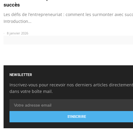
succès
Les défis de l’entrepreneuriat : comment les surmonter avec suc
Introduction…
8 janvier 2026
NEWSLETTER
Inscrivez-vous pour recevoir nos derniers articles directemen
dans votre boîte mail.
S'INSCRIRE