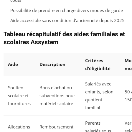
coûts
Possibilité de prendre en charge divers modes de garde
Aide accessible sans condition d’ancienneté depuis 2025
Tableau récapitulatif des aides familiales et
scolaires Assystem
Critères
Mo
Aide
Description
d’éligibilité
mo
Salariés avec
Soutien
Bons d’achat ou
enfants, selon
50 
scolaire et
subventions pour
quotient
15
fournitures
matériel scolaire
familial
Parents
Var
Allocations
Remboursement
salariés sous
sel