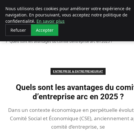
LECFCM
Nous utilisons des cookies pour améliorer votre expérience de
navigation. En poursuivant, vous acceptez notre politique de
confidentialité.
En savoir plus
Refuser
Accepter
Accueil
Entreprise & Entrepreneuriat
Quels sont les avantages du comité d’entreprise arc en 2025 ?
ENTREPRISE & ENTREPRENEURIAT
Quels sont les avantages du comi
d’entreprise arc en 2025 ?
Dans un contexte économique en perpétuelle évoluti
Comité Social et Économique (CSE), anciennement a
comité d’entreprise, se