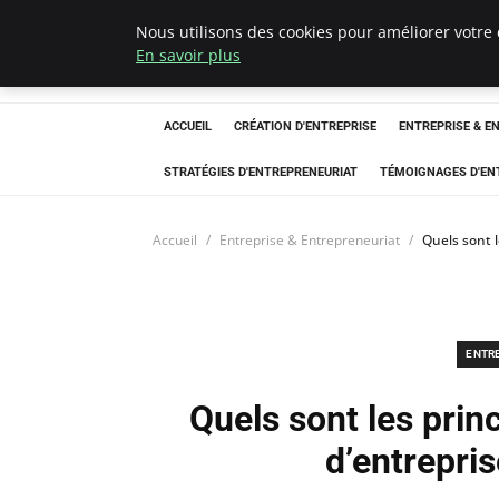
Nous utilisons des cookies pour améliorer votre 
LECFCM
En savoir plus
ACCUEIL
CRÉATION D'ENTREPRISE
ENTREPRISE & E
STRATÉGIES D'ENTREPRENEURIAT
TÉMOIGNAGES D'EN
Accueil
Entreprise & Entrepreneuriat
Quels sont 
ENTR
Quels sont les pri
d’entrepri