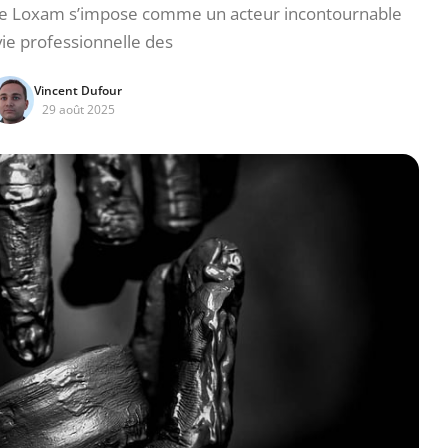
) de Loxam s’impose comme un acteur incontournable
vie professionnelle des
Vincent Dufour
29 août 2025