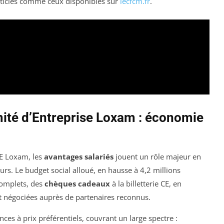
rticles comme ceux disponibles sur
lecfcm.fr
.
ité d’Entreprise Loxam : économie
CE Loxam, les
avantages salariés
jouent un rôle majeur en
urs. Le budget social alloué, en hausse à 4,2 millions
complets, des
chèques cadeaux
à la billetterie CE, en
négociées auprès de partenaires reconnus.
nces à prix préférentiels, couvrant un large spectre :