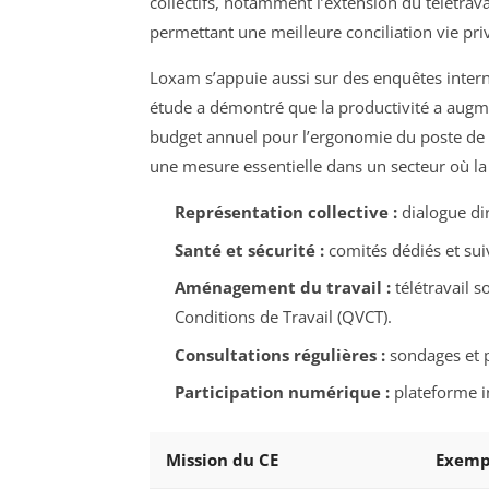
collectifs, notamment l’extension du télétrava
permettant une meilleure conciliation vie pri
Loxam s’appuie aussi sur des enquêtes inter
étude a démontré que la productivité a augmen
budget annuel pour l’ergonomie du poste de t
une mesure essentielle dans un secteur où la
Représentation collective :
dialogue dir
Santé et sécurité :
comités dédiés et suiv
Aménagement du travail :
télétravail s
Conditions de Travail (QVCT).
Consultations régulières :
sondages et p
Participation numérique :
plateforme in
Mission du CE
Exemp