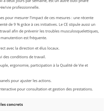
il à deux jours par semaine, est un autre outil phare
vée/vie professionnelle.
nes pour mesurer l’impact de ces mesures : une récente
té de 9 % grâce à ces initiatives. Le CE stipule aussi un
ravail afin de prévenir les troubles musculosquelettiques,
 manutention est fréquente.
ect avec la direction et élus locaux.
i des conditions de travail.
ouple, ergonomie, participation à la Qualité de Vie et
anels pour ajuster les actions.
teractive pour consultation et gestion des prestations.
les concrets