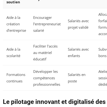
soutien
Alloc
Aide à la
Encourager
Salariés avec
forfai
création
l’entrepreneuriat
projet validé
form
d’entreprise
salarié
acco
Faciliter l’accès
Aide à la
Salariés avec
Subv
au matériel
scolarité
enfants
bons
éducatif
Développer les
Ateli
Formations
Salariés en
compétences
sess
continues
poste
professionnelles
dédi
Le pilotage innovant et digitalisé des