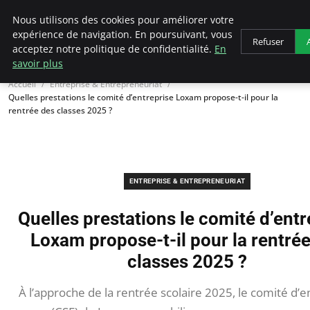
LECFCM
Nous utilisons des cookies pour améliorer votre
expérience de navigation. En poursuivant, vous
Refuser
acceptez notre politique de confidentialité.
En
savoir plus
Accueil
Entreprise & Entrepreneuriat
Quelles prestations le comité d’entreprise Loxam propose-t-il pour la
rentrée des classes 2025 ?
ENTREPRISE & ENTREPRENEURIAT
Quelles prestations le comité d’entr
Loxam propose-t-il pour la rentré
classes 2025 ?
À l’approche de la rentrée scolaire 2025, le comité d’e