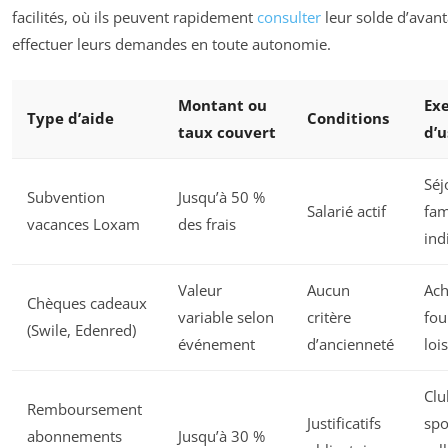
facilités, où ils peuvent rapidement
consulter
leur solde d’avant
effectuer leurs demandes en toute autonomie.
Montant ou
Ex
Type d’aide
Conditions
taux couvert
d’u
Séj
Subvention
Jusqu’à 50 %
Salarié actif
fam
vacances Loxam
des frais
ind
Valeur
Aucun
Ach
Chèques cadeaux
variable selon
critère
fou
(Swile, Edenred)
événement
d’ancienneté
lois
Clu
Remboursement
Justificatifs
spo
abonnements
Jusqu’à 30 %