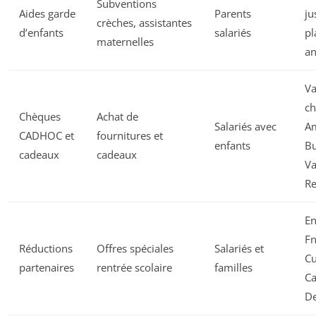
Subventions
Aides garde
Parents
ju
crèches, assistantes
d’enfants
salariés
pl
maternelles
an
Va
ch
Chèques
Achat de
Salariés avec
A
CADHOC et
fournitures et
enfants
B
cadeaux
cadeaux
Va
R
En
Fn
Réductions
Offres spéciales
Salariés et
Cu
partenaires
rentrée scolaire
familles
Ca
De