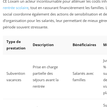
CE Loxam un acteur incontournable pour atténuer les coûts inhé
rentrée scolaire
, tout en rassurant financièrement les familles.
social coordonne également des actions de sensibilisation et des
d’organisation pour les salariés, leur permettant de mieux gérer
période souvent stressante.
Type de
Description
Bénéficiaires
M
prestation
Ju
Prise en charge
% 
Subvention
partielle des
Salariés avec
su
vacances
séjours avant la
familles
d
rentrée
vi
pl
Su