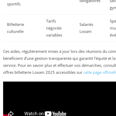
obligatoires
sal
sportifs
gy
Tarifs
Spe
Billetterie
Salariés
négociés
mu
culturelle
Loxam
variables
év
Ces aides, régulièrement mises à jour lors des réunions du com
bénéficient d’une gestion transparente qui garantit l’équité et la
service. Pour en savoir plus et effectuer vos démarches, consult
offres billetterie Loxam 2025 accessibles sur
cette page officiell