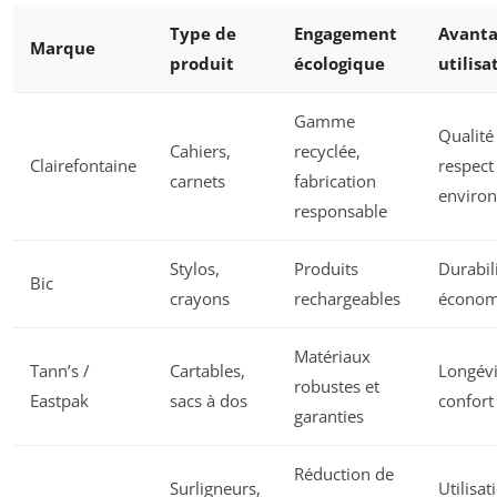
Type de
Engagement
Avant
Marque
produit
écologique
utilisa
Gamme
Qualité
Cahiers,
recyclée,
Clairefontaine
respect
carnets
fabrication
enviro
responsable
Stylos,
Produits
Durabili
Bic
crayons
rechargeables
économ
Matériaux
Tann’s /
Cartables,
Longévi
robustes et
Eastpak
sacs à dos
confort
garanties
Réduction de
Surligneurs,
Utilisat