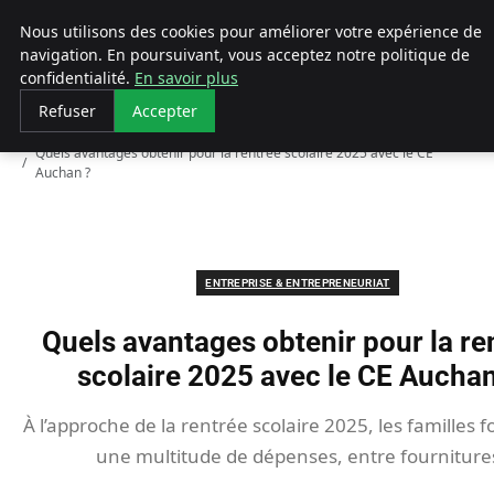
LECFCM
Nous utilisons des cookies pour améliorer votre expérience de
navigation. En poursuivant, vous acceptez notre politique de
confidentialité.
En savoir plus
Refuser
Accepter
Accueil
Entreprise & Entrepreneuriat
Quels avantages obtenir pour la rentrée scolaire 2025 avec le CE
Auchan ?
ENTREPRISE & ENTREPRENEURIAT
Quels avantages obtenir pour la re
scolaire 2025 avec le CE Auchan
À l’approche de la rentrée scolaire 2025, les familles f
une multitude de dépenses, entre fourniture