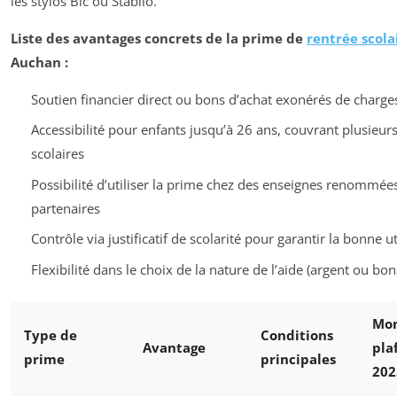
les stylos Bic ou Stabilo.
Liste des avantages concrets de la prime de
rentrée scola
Auchan :
Soutien financier direct ou bons d’achat exonérés de charges
Accessibilité pour enfants jusqu’à 26 ans, couvrant plusieurs
scolaires
Possibilité d’utiliser la prime chez des enseignes renommées
partenaires
Contrôle via justificatif de scolarité pour garantir la bonne ut
Flexibilité dans le choix de la nature de l’aide (argent ou bon
Mo
Type de
Conditions
Avantage
pla
prime
principales
202