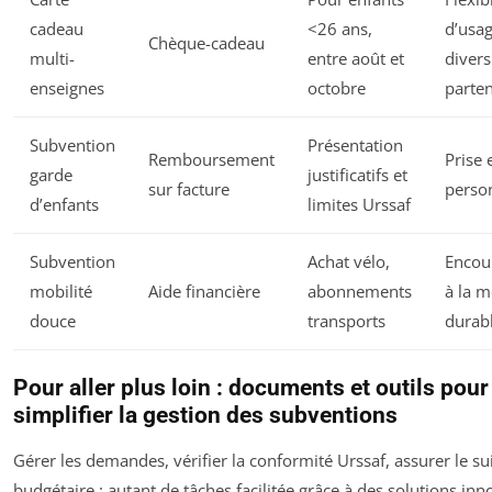
cadeau
<26 ans,
d’usa
Chèque-cadeau
multi-
entre août et
divers
enseignes
octobre
parten
Subvention
Présentation
Remboursement
Prise 
garde
justificatifs et
sur facture
perso
d’enfants
limites Urssaf
Subvention
Achat vélo,
Encou
mobilité
Aide financière
abonnements
à la m
douce
transports
durab
Pour aller plus loin : documents et outils pour
simplifier la gestion des subventions
Gérer les demandes, vérifier la conformité Urssaf, assurer le su
budgétaire : autant de tâches facilitée grâce à des solutions in