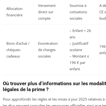
Versement
Soumise à
A dé
Allocation
direct sur
cotisations
CE 
financière
compte
sociales
bud
– Enfant < 26
ans
Bons d’achat /
Exonération
– Justificatif
196
chèques-
de charges
scolaire
enf
cadeaux
sociales
– Montant ≤
196 € par
enfant
Où trouver plus d’informations sur les modali
légales de la prime ?
Pour approfondir les règles et les mises à jour 2025 relatives à 
les élus peuvent consulter les ressources officielles ainsi que le