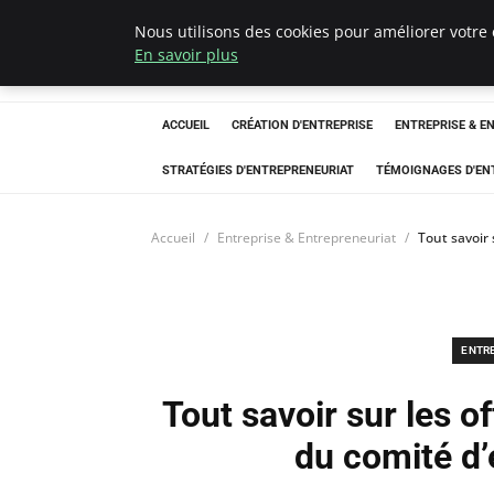
Nous utilisons des cookies pour améliorer votre 
LECFCM
En savoir plus
ACCUEIL
CRÉATION D'ENTREPRISE
ENTREPRISE & E
STRATÉGIES D'ENTREPRENEURIAT
TÉMOIGNAGES D'EN
Accueil
Entreprise & Entrepreneuriat
Tout savoir 
ENTR
Tout savoir sur les o
du comité d