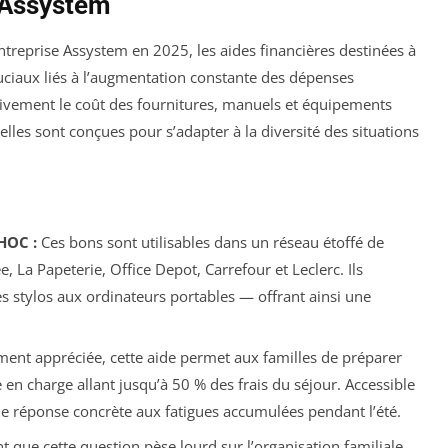
e Assystem
ntreprise Assystem en 2025, les aides financières destinées à
ruciaux liés à l’augmentation constante des dépenses
cativement le coût des fournitures, manuels et équipements
lles sont conçues pour s’adapter à la diversité des situations
HOC :
Ces bons sont utilisables dans un réseau étoffé de
La Papeterie, Office Depot, Carrefour et Leclerc. Ils
 stylos aux ordinateurs portables — offrant ainsi une
ment appréciée, cette aide permet aux familles de préparer
 en charge allant jusqu’à 50 % des frais du séjour. Accessible
ne réponse concrète aux fatigues accumulées pendant l’été.
 que cette question pèse lourd sur l’organisation familiale,