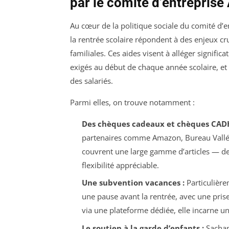
par le comité d’entrepris
Au cœur de la politique sociale du comité d’e
la rentrée scolaire répondent à des enjeux c
familiales. Ces aides visent à alléger signifi
exigés au début de chaque année scolaire, et e
des salariés.
Parmi elles, on trouve notamment :
Des chèques cadeaux et chèques CAD
partenaires comme Amazon, Bureau Vallée, 
couvrent une large gamme d’articles — des
flexibilité appréciable.
Une subvention vacances :
Particulière
une pause avant la rentrée, avec une prise
via une plateforme dédiée, elle incarne u
Le soutien à la garde d’enfants :
Sachant