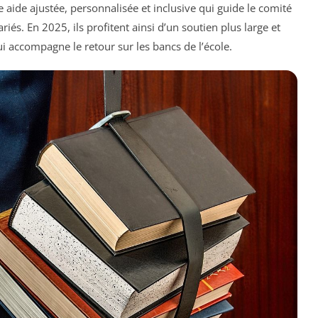
ne
aide ajustée, personnalisée et inclusive
qui guide le comité
riés. En 2025, ils profitent ainsi d’un soutien plus large et
i accompagne le retour sur les bancs de l’école.