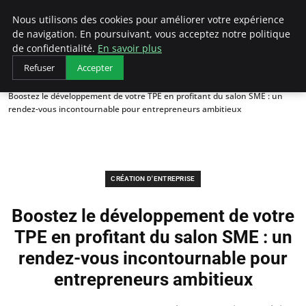
LECFCM
Nous utilisons des cookies pour améliorer votre expérience
de navigation. En poursuivant, vous acceptez notre politique
de confidentialité.
En savoir plus
Refuser
Accepter
Accueil
Création d'entreprise
Boostez le développement de votre TPE en profitant du salon SME : un
rendez-vous incontournable pour entrepreneurs ambitieux
CRÉATION D'ENTREPRISE
Boostez le développement de votre
TPE en profitant du salon SME : un
rendez-vous incontournable pour
entrepreneurs ambitieux