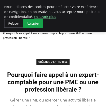
LECFCM
Nous utilisons des cookies pour améliorer votre expérience
de navigation. En poursuivant, vous acceptez notre politique
de confidentialité.
En savoir plus
Refuser
Accepter
Accueil
Création d'entreprise
Pourquoi faire appel à un expert-comptable pour une PME ou une
profession libérale ?
CRÉATION D'ENTREPRISE
Pourquoi faire appel à un expert-
comptable pour une PME ou une
profession libérale ?
Gérer une PME ou exercer une activité libérale