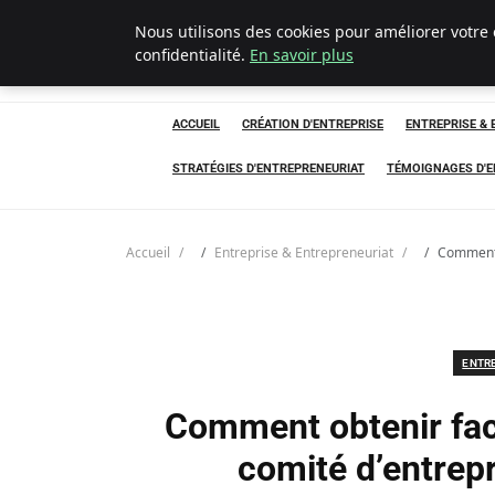
Nous utilisons des cookies pour améliorer votre
LECFCM
confidentialité.
En savoir plus
ACCUEIL
CRÉATION D'ENTREPRISE
ENTREPRISE &
STRATÉGIES D'ENTREPRENEURIAT
TÉMOIGNAGES D'
Accueil
Entreprise & Entrepreneuriat
Comment 
ENTR
Comment obtenir fac
comité d’entrep