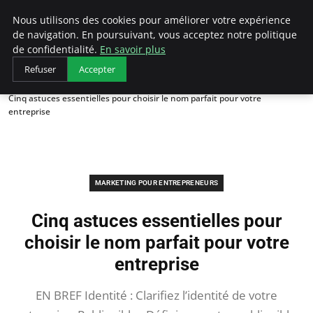
LECFCM
Nous utilisons des cookies pour améliorer votre expérience
de navigation. En poursuivant, vous acceptez notre politique
de confidentialité.
En savoir plus
Refuser
Accepter
Accueil
Marketing pour entrepreneurs
Cinq astuces essentielles pour choisir le nom parfait pour votre
entreprise
MARKETING POUR ENTREPRENEURS
Cinq astuces essentielles pour
choisir le nom parfait pour votre
entreprise
EN BREF Identité : Clarifiez l’identité de votre